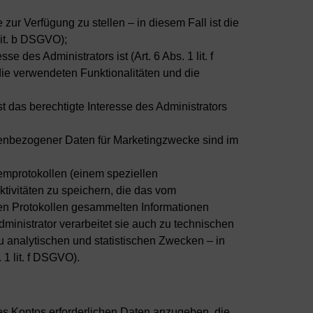
ur Verfügung zu stellen – in diesem Fall ist die
lit. b DSGVO);
 des Administrators ist (Art. 6 Abs. 1 lit. f
die verwendeten Funktionalitäten und die
t das berechtigte Interesse des Administrators
nenbezogener Daten für Marketingzwecke sind im
temprotokollen (einem speziellen
tivitäten zu speichern, die das vom
den Protokollen gesammelten Informationen
ministrator verarbeitet sie auch zu technischen
 analytischen und statistischen Zwecken – in
 1 lit. f DSGVO).
res Kontos erforderlichen Daten anzugeben, die