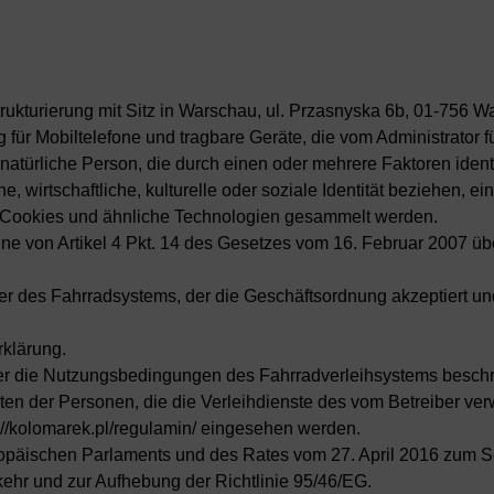
rukturierung mit Sitz in Warschau, ul. Przasnyska 6b, 01-756 
für Mobiltelefone und tragbare Geräte, die vom Administrator f
atürliche Person, die durch einen oder mehrere Faktoren identifizi
, wirtschaftliche, kulturelle oder soziale Identität beziehen, e
 Cookies und ähnliche Technologien gesammelt werden.
nne von Artikel 4 Pkt. 14 des Gesetzes vom 16. Februar 2007 ü
er des Fahrradsystems, der die Geschäftsordnung akzeptiert und
klärung.
er die Nutzungsbedingungen des Fahrradverleihsystems beschr
iten der Personen, die die Verleihdienste des vom Betreiber ve
//kolomarek.pl/regulamin/ eingesehen werden.
päischen Parlaments und des Rates vom 27. April 2016 zum Sch
hr und zur Aufhebung der Richtlinie 95/46/EG.