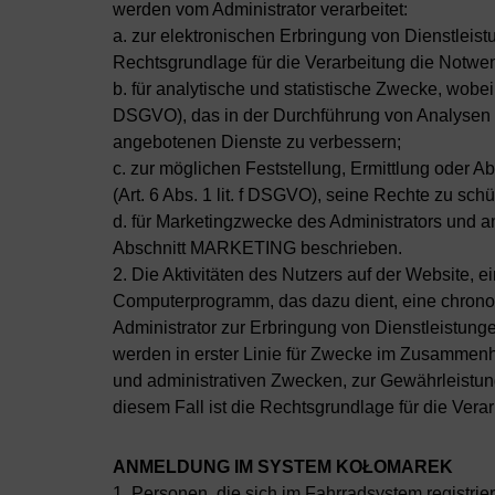
werden vom Administrator verarbeitet:
a. zur elektronischen Erbringung von Dienstleist
Rechtsgrundlage für die Verarbeitung die Notwendi
b. für analytische und statistische Zwecke, wobei 
DSGVO), das in der Durchführung von Analysen de
angebotenen Dienste zu verbessern;
c. zur möglichen Feststellung, Ermittlung oder A
(Art. 6 Abs. 1 lit. f DSGVO), seine Rechte zu schü
d. für Marketingzwecke des Administrators und 
Abschnitt MARKETING beschrieben.
2. Die Aktivitäten des Nutzers auf der Website,
Computerprogramm, das dazu dient, eine chronol
Administrator zur Erbringung von Dienstleistun
werden in erster Linie für Zwecke im Zusammenha
und administrativen Zwecken, zur Gewährleistung
diesem Fall ist die Rechtsgrundlage für die Verar
ANMELDUNG IM SYSTEM KOŁOMAREK
1. Personen, die sich im Fahrradsystem registrie