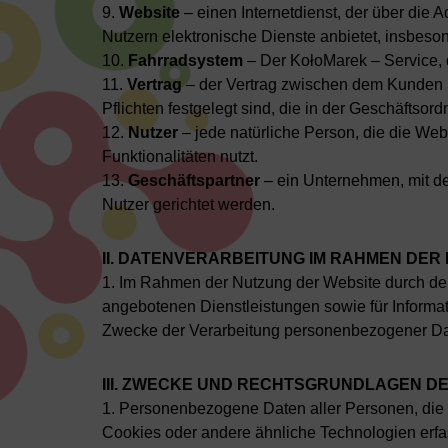
9.
Website
– einen Internetdienst, der über die
Nutzern elektronische Dienste anbietet, insbeson
10.
Fahrradsystem
– Der KołoMarek – Service, 
11.
Vertrag
– der Vertrag zwischen dem Kunden u
Pflichten festgelegt sind, die in der Geschäftsord
12.
Nutzer
– jede natürliche Person, die die We
Funktionalitäten nutzt.
13.
Geschäftspartner
– ein Unternehmen, mit d
Nutzer gerichtet werden.
II. DATENVERARBEITUNG IM RAHMEN DER
1. Im Rahmen der Nutzung der Website durch den
angebotenen Dienstleistungen sowie für Informati
Zwecke der Verarbeitung personenbezogener Dat
III. ZWECKE UND RECHTSGRUNDLAGEN D
1. Personenbezogene Daten aller Personen, die d
Cookies oder andere ähnliche Technologien erfass