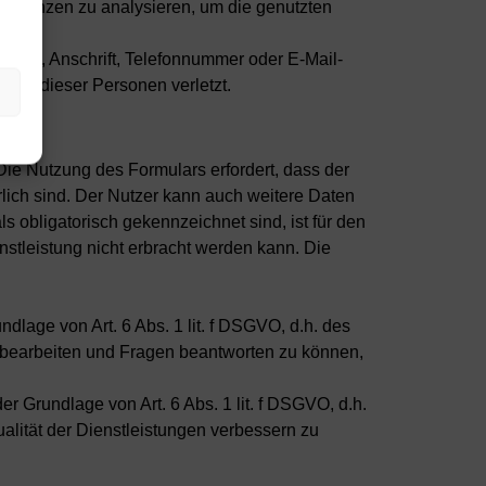
Präferenzen zu analysieren, um die genutzten
amen, Anschrift, Telefonnummer oder E-Mail-
echte dieser Personen verletzt.
 Die Nutzung des Formulars erfordert, dass der
lich sind. Der Nutzer kann auch weitere Daten
 obligatorisch gekennzeichnet sind, ist für den
enstleistung nicht erbracht werden kann. Die
lage von Art. 6 Abs. 1 lit. f DSGVO, d.h. des
en bearbeiten und Fragen beantworten zu können,
 Grundlage von Art. 6 Abs. 1 lit. f DSGVO, d.h.
ualität der Dienstleistungen verbessern zu