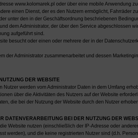
 Adresse www.kolomarek.pl oder über eine mobile Anwendung zug
dere einen Dienst, der es den Nutzern ermöglicht, Fahrräder zu
der unter den in der Geschäftsordnung beschriebenen Bedingu
nd dem Administrator, der über den Service abgeschlossen wi
nung aufgeführt sind.
bsite besucht oder einen oder mehrere der in der Datenschutze
em der Administrator zusammenarbeitet und dessen Marketingi
 NUTZUNG DER WEBSITE
 Nutzer werden vom Administrator Daten in dem Umfang erhoben
onen über die Aktivitäten des Nutzers auf der Website erforderl
en, die bei der Nutzung der Website durch den Nutzer erhoben
ER DATENVERARBEITUNG BEI DER NUTZUNG DER WEBS
ie Website nutzen (einschließlich der IP-Adresse oder anderer 
t werden), und die keine registrierten Nutzer sind (d.h. Persone