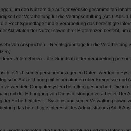
ungen, um den Nutzern die auf der Website gesammelten Inhalte z
gkeit der Verarbeitung für die Vertragserfüllung (Art. 6 Abs. 1 
die Rechtsgrundlage für die Verarbeitung das berechtigte Interesse
r Aktivitäten der Nutzer sowie ihrer Präferenzen besteht, um 
bwehr von Ansprüchen – Rechtsgrundlage für die Verarbeitung is
tzen;
anderer Unternehmen – die Grundsätze der Verarbeitung perso
 einschließlich seiner personenbezogenen Daten, werden in Sys
ogische Aufzeichnung mit Informationen über Ereignisse und Ak
gen verwendete Computersystem betreffen) gespeichert. Die in 
ng mit der Erbringung von Dienstleistungen verarbeitet. Der Ad
 der Sicherheit des IT-Systems und seiner Verwaltung sowie zu
beitung das berechtigte Interesse des Administrators (Art. 6 Abs.
ren, werden gebeten, die für die Einrichtung und den Betrieb ih