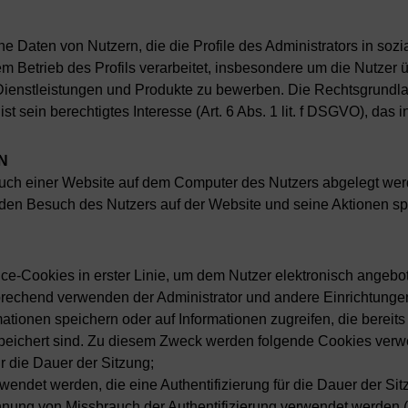
ne Daten von Nutzern, die die Profile des Administrators in s
etrieb des Profils verarbeitet, insbesondere um die Nutzer übe
Dienstleistungen und Produkte zu bewerben. Die Rechtsgrundl
t sein berechtigtes Interesse (Art. 6 Abs. 1 lit. f DSGVO), das
N
esuch einer Website auf dem Computer des Nutzers abgelegt wer
. den Besuch des Nutzers auf der Website und seine Aktionen sp
ce-Cookies in erster Linie, um dem Nutzer elektronisch angebot
prechend verwenden der Administrator und andere Einrichtungen
rmationen speichern oder auf Informationen zugreifen, die bere
speichert sind. Zu diesem Zweck werden folgende Cookies verw
r die Dauer der Sitzung;
rwendet werden, die eine Authentifizierung für die Dauer der Sit
ennung von Missbrauch der Authentifizierung verwendet werden (